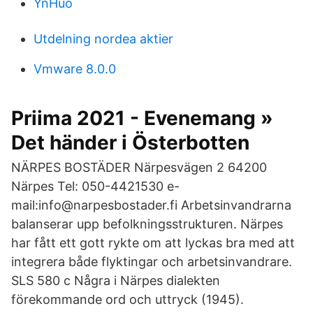
YnHuo
Utdelning nordea aktier
Vmware 8.0.0
Priima 2021 - Evenemang »
Det händer i Österbotten
NÄRPES BOSTÄDER Närpesvägen 2 64200
Närpes Tel: 050-4421530 e-
mail:info@narpesbostader.fi Arbetsinvandrarna
balanserar upp befolkningsstrukturen. Närpes
har fått ett gott rykte om att lyckas bra med att
integrera både flyktingar och arbetsinvandrare.
SLS 580 c Några i Närpes dialekten
förekommande ord och uttryck (1945).