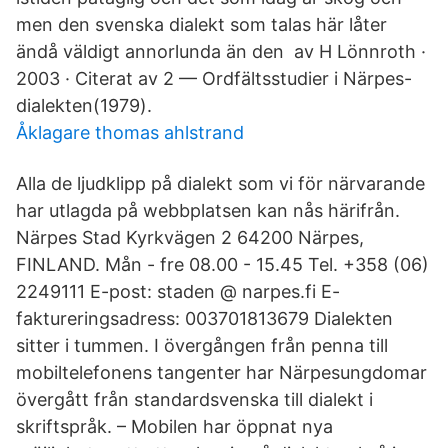
men den svenska dialekt som talas här låter
ändå väldigt annorlunda än den av H Lönnroth ·
2003 · Citerat av 2 — Ordfältsstudier i Närpes-
dialekten(1979).
Åklagare thomas ahlstrand
Alla de ljudklipp på dialekt som vi för närvarande
har utlagda på webbplatsen kan nås härifrån.
Närpes Stad Kyrkvägen 2 64200 Närpes,
FINLAND. Mån - fre 08.00 - 15.45 Tel. +358 (06)
2249111 E-post: staden @ narpes.fi E-
faktureringsadress: 003701813679 Dialekten
sitter i tummen. I övergången från penna till
mobiltelefonens tangenter har Närpesungdomar
övergått från standardsvenska till dialekt i
skriftspråk. – Mobilen har öppnat nya