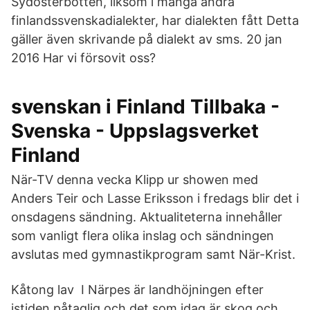
Sydösterbotten, liksom i många andra
finlandssvenskadialekter, har dialekten fått Detta
gäller även skrivande på dialekt av sms. 20 jan
2016 Har vi försovit oss?
svenskan i Finland Tillbaka -
Svenska - Uppslagsverket
Finland
När-TV denna vecka Klipp ur showen med
Anders Teir och Lasse Eriksson i fredags blir det i
onsdagens sändning. Aktualiteterna innehåller
som vanligt flera olika inslag och sändningen
avslutas med gymnastikprogram samt När-Krist.
Kåtong lav​ I Närpes är landhöjningen efter
istiden påtaglig och det som idag är skog och