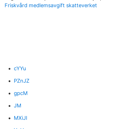
Friskvård medlemsavgift skatteverket
cYYu
PZnJZ
gpcM
JM
MXiJI